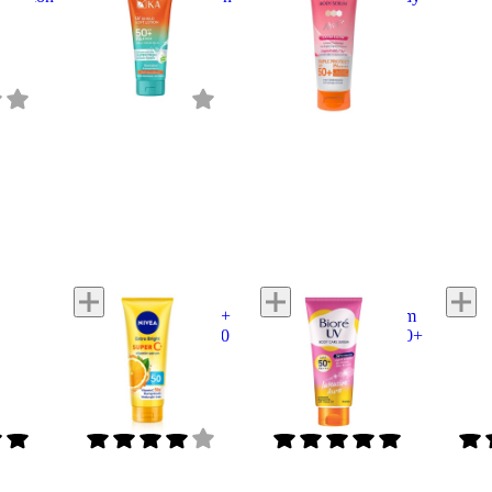
Body
Super Fresh SPF50+
Serum SPF50+
SPF5
PA++++
PA++++
1 reviews
1 reviews
1 revi
4.0
5.0
NIVEA
Biore
NIVE
Soft
Extra Bright Super C+
UV Body Care Serum
Extra 
SPF50
Vitamin Serum SPF50
Intensive Aura SPF50+
Protec
PA+++
PA+++
3 reviews
2 reviews
31 rev
4.0
5.0