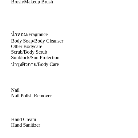
Brush/Makeup Brush
น้ำหอม/Fragrance
Body Soap/Body Cleanser
Other Bodycare
Scrub/Body Scrub
Sunblock/Sun Protection
บำรุงผิวกาย/Body Care
Nail
Nail Polish Remover
Hand Cream
Hand Sanitizer