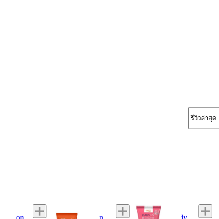
s
KA
p.o care
Sunpl
otection
UV Shield Soft Lotion
Daily UV Bright Body
Sport