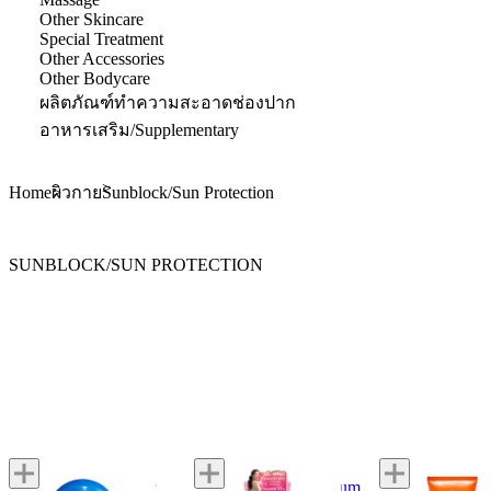
Other Skincare
Special Treatment
Other Accessories
Other Bodycare
ผลิตภัณฑ์ทำความสะอาดช่องปาก
อาหารเสริม/Supplementary
Home
Sunblock/Sun Protection
ผิวกาย
SUNBLOCK/SUN PROTECTION
Shiseido
MizuMi
Oriental Princes
The Perfect Protector
UV Bright Body Serum
Ultimate Sun Pr