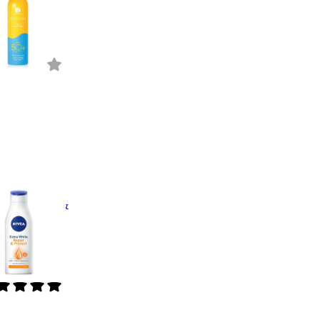
0+ PA++++
ews
4.0
A
White Repair &
t Lotion
iews
4.6