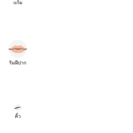
แก้ม
ริมฝีปาก
คิ้ว