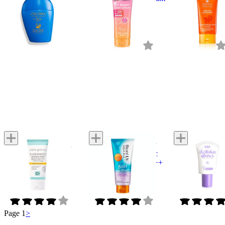
SPF50+ PA++++
SPF50+ PA++++
Sun Block for 
SPF50
13 reviews
6 reviews
32 reviews
4.9
4.3
3.4
Cute Press
Biore
DEESAY
Ci-Lab Sensitiv Ultra
UV Aqua Rich Body
Daifuku Glowy 
Barrier Shield Body
Tone Up Serum Lilac
Skin & Matte 
Sunscreen SPF50+
Luster SPF50+ PA+++
PA+++
PA++++
1 reviews
1 reviews
1 reviews
4.0
4.0
5.0
Page 1
>