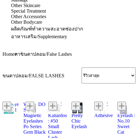
Other Skincare
Special Treatment
Other Accessories
Other Bodycare
ผลิตภัณฑ์ทำความสะอาดช่องปาก
อาหารเสริม/Supplementary
Home
ตา
ขนตาปลอม/False Lashes
ขนตาปลอม/FALSE LASHES
Skyeye
WOSADO
M.A.C
Mei
M.A.C
Dolly
Angel
Soft
James
Linda
Duo
wink
Magnetic
Kaliardos
Pretty
Adhesive
Eyelash :
Eyelashes
: #50
Chic
No.10
Po Series
Small
Eyelash
Sweet
Gem Black
Cluster
Cat
Lash