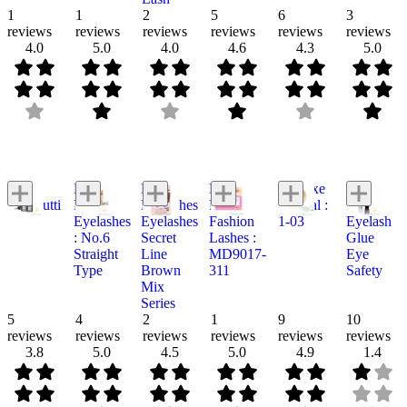
1
1
2
5
6
3
reviews
reviews
reviews
reviews
reviews
reviews
4.0
5.0
4.0
4.6
4.3
5.0
MTI
Daiso
D.UP
Mei
Cosluxe
Mei
Eye Putti
False
Eyelashes
Linda
Natural :
Linda
Eyelashes
Eyelashes
Fashion
1-03
Eyelash
: No.6
Secret
Lashes :
Glue
Straight
Line
MD9017-
Eye
Type
Brown
311
Safety
Mix
Series
5
4
2
1
9
10
reviews
reviews
reviews
reviews
reviews
reviews
3.8
5.0
4.5
5.0
4.9
1.4