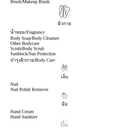
Brush/Makeup Brush
ผิวกาย
น้ำหอม/Fragrance
Body Soap/Body Cleanser
Other Bodycare
Scrub/Body Scrub
Sunblock/Sun Protection
บำรุงผิวกาย/Body Care
เล็บ
Nail
Nail Polish Remover
มือ
Hand Cream
Hand Sanitizer