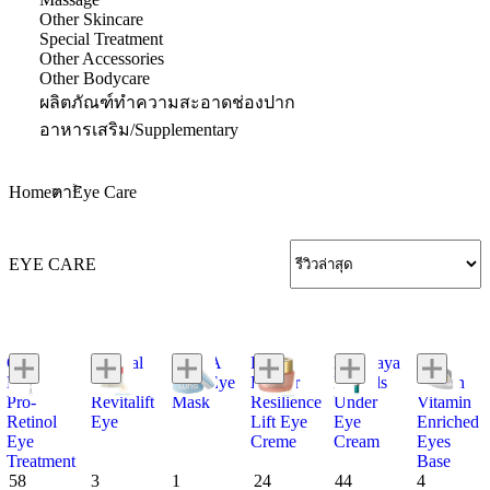
Other Skincare
Special Treatment
Other Accessories
Other Bodycare
ผลิตภัณฑ์ทำความสะอาดช่องปาก
อาหารเสริม/Supplementary
Home
Eye Care
ตา
EYE CARE
Olay
L'Oréal
LUNA
Estée
Himalaya
Bobbi
EYEs
Paris
Jelly Eye
Lauder
Herbals
Brown
Pro-
Revitalift
Mask
Resilience
Under
Vitamin
Retinol
Eye
Lift Eye
Eye
Enriched
Eye
Creme
Cream
Eyes
Treatment
Base
58
3
1
24
44
4