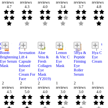
reviews
reviews
reviews
reviews
reviews
reviews
4.7
4.3
4.0
3.4
3.7
4.8
Garnier
AHC
Baby
Baby
Baby
Pruksa
Hydra
Colla-
Bright
Bright
Bright
ASTA
Bomb
Juvenation
Aloe
Lemon
5Hya &
Hya C
Brightening
Lift 4
Vera &
& Vitc C
Peptide
Eye
Eye Serum
Capsule
Fresh
Eye
Firming
Cream
Mask
Infused
Collagen
Mask
Eye
Eye
Eye
Roller
Cream For
Mask
Serum
Face
(Y2019)
2
2
2
1
2
1
reviews
reviews
reviews
reviews
reviews
reviews
4.5
5.0
4.0
3.0
3.0
4.0