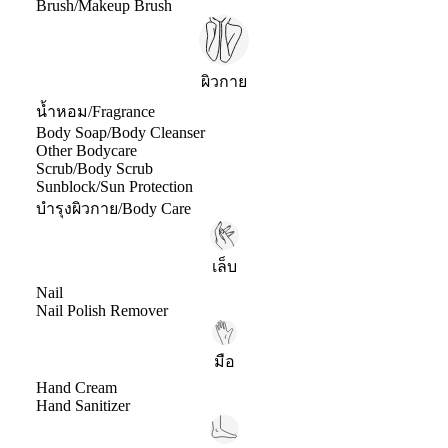
Brush/Makeup Brush
ผิวกาย
น้ำหอม/Fragrance
Body Soap/Body Cleanser
Other Bodycare
Scrub/Body Scrub
Sunblock/Sun Protection
บำรุงผิวกาย/Body Care
เล็บ
Nail
Nail Polish Remover
มือ
Hand Cream
Hand Sanitizer