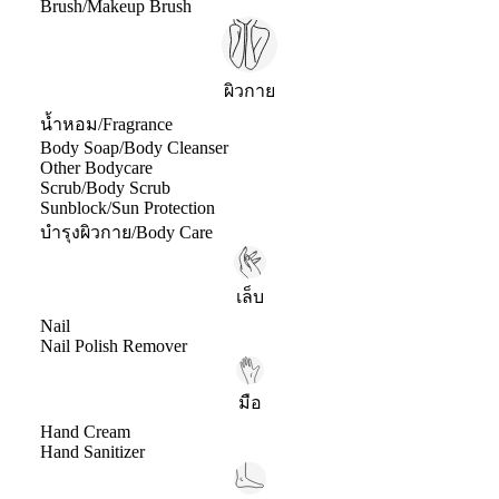
Brush/Makeup Brush
ผิวกาย
น้ำหอม/Fragrance
Body Soap/Body Cleanser
Other Bodycare
Scrub/Body Scrub
Sunblock/Sun Protection
บำรุงผิวกาย/Body Care
เล็บ
Nail
Nail Polish Remover
มือ
Hand Cream
Hand Sanitizer