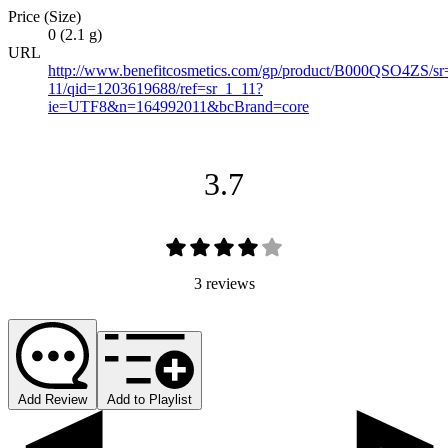
Price (Size)
0 (2.1 g)
URL
http://www.benefitcosmetics.com/gp/product/B000QSO4ZS/sr
11/qid=1203619688/ref=sr_1_11?
ie=UTF8&n=164992011&bcBrand=core
3.7
3 reviews
Add Review
Add to Playlist