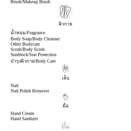
Brush/Makeup Brush
ผิวกาย
น้ำหอม/Fragrance
Body Soap/Body Cleanser
Other Bodycare
Scrub/Body Scrub
Sunblock/Sun Protection
บำรุงผิวกาย/Body Care
เล็บ
Nail
Nail Polish Remover
มือ
Hand Cream
Hand Sanitizer