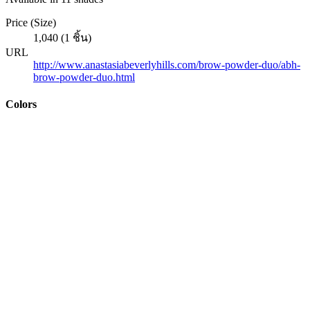
Price (Size)
1,040 (1 ชิ้น)
URL
http://www.anastasiabeverlyhills.com/brow-powder-duo/abh-
brow-powder-duo.html
Colors