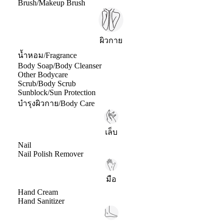
Brush/Makeup Brush
ผิวกาย
น้ำหอม/Fragrance
Body Soap/Body Cleanser
Other Bodycare
Scrub/Body Scrub
Sunblock/Sun Protection
บำรุงผิวกาย/Body Care
เล็บ
Nail
Nail Polish Remover
มือ
Hand Cream
Hand Sanitizer