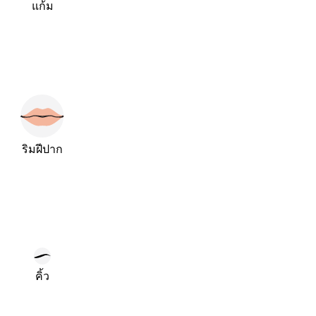
แก้ม
ริมฝีปาก
คิ้ว