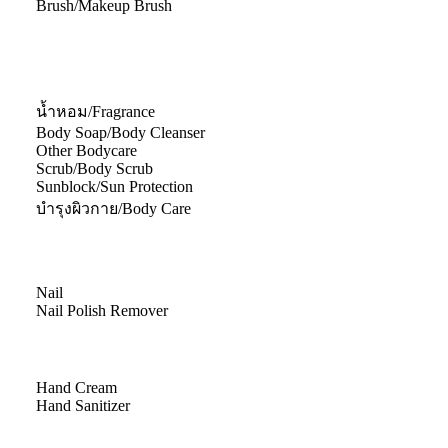
Brush/Makeup Brush
น้ำหอม/Fragrance
Body Soap/Body Cleanser
Other Bodycare
Scrub/Body Scrub
Sunblock/Sun Protection
บำรุงผิวกาย/Body Care
Nail
Nail Polish Remover
Hand Cream
Hand Sanitizer