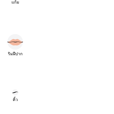
แก้ม
ริมฝีปาก
คิ้ว