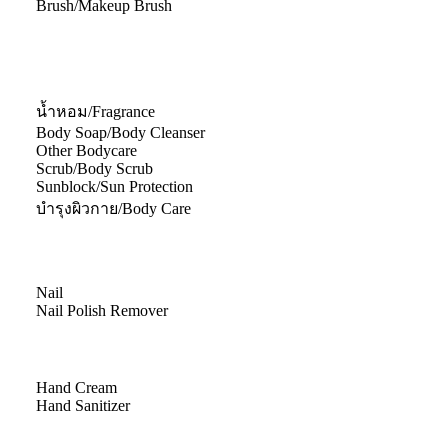
Brush/Makeup Brush
น้ำหอม/Fragrance
Body Soap/Body Cleanser
Other Bodycare
Scrub/Body Scrub
Sunblock/Sun Protection
บำรุงผิวกาย/Body Care
Nail
Nail Polish Remover
Hand Cream
Hand Sanitizer