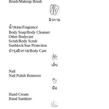
Brush/Makeup Brush
ผิวกาย
น้ำหอม/Fragrance
Body Soap/Body Cleanser
Other Bodycare
Scrub/Body Scrub
Sunblock/Sun Protection
บำรุงผิวกาย/Body Care
เล็บ
Nail
Nail Polish Remover
มือ
Hand Cream
Hand Sanitizer