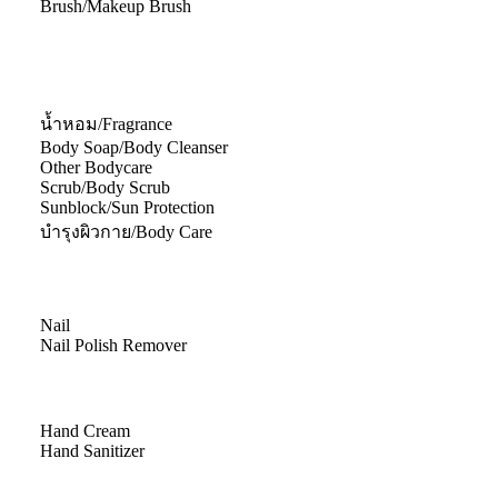
Brush/Makeup Brush
น้ำหอม/Fragrance
Body Soap/Body Cleanser
Other Bodycare
Scrub/Body Scrub
Sunblock/Sun Protection
บำรุงผิวกาย/Body Care
Nail
Nail Polish Remover
Hand Cream
Hand Sanitizer