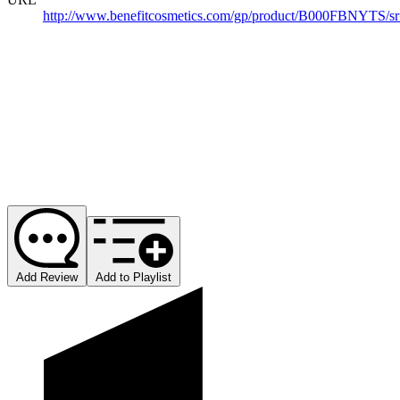
http://www.benefitcosmetics.com/gp/product/B000FBNYTS
Add Review
Add to Playlist