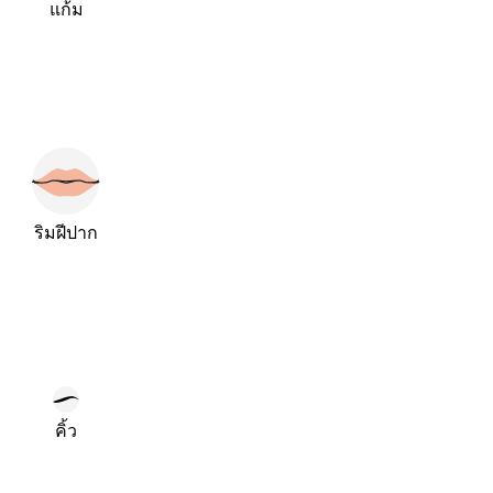
แก้ม
ริมฝีปาก
คิ้ว