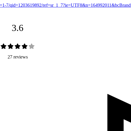
/sr=1-7/qid=1203619892/ref=sr_1_7?ie=UTF8&n=164992011&bcBrand
3.6
27 reviews