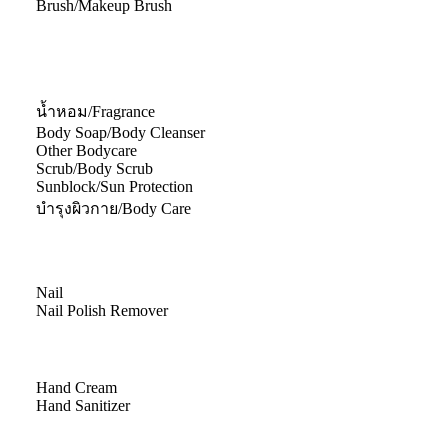
Brush/Makeup Brush
น้ำหอม/Fragrance
Body Soap/Body Cleanser
Other Bodycare
Scrub/Body Scrub
Sunblock/Sun Protection
บำรุงผิวกาย/Body Care
Nail
Nail Polish Remover
Hand Cream
Hand Sanitizer