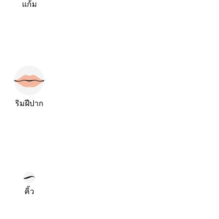
แก้ม
ริมฝีปาก
คิ้ว