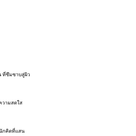
่ซึมซาบสู่ผิว
 ความสดใส
กคิดที่แสน