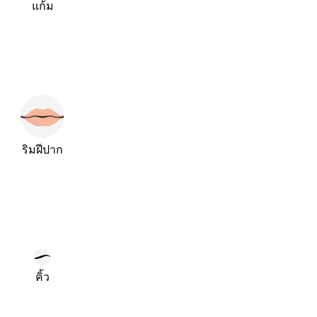
แก้ม
ริมฝีปาก
คิ้ว