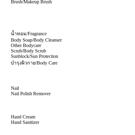
Brush/Makeup Brush
น้ำหอม/Fragrance
Body Soap/Body Cleanser
Other Bodycare
Scrub/Body Scrub
Sunblock/Sun Protection
บำรุงผิวกาย/Body Care
Nail
Nail Polish Remover
Hand Cream
Hand Sanitizer