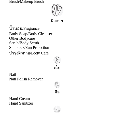
Brush/Makeup Brush
ผิวกาย
น้ำหอม/Fragrance
Body Soap/Body Cleanser
Other Bodycare
Scrub/Body Scrub
Sunblock/Sun Protection
บำรุงผิวกาย/Body Care
เล็บ
Nail
Nail Polish Remover
มือ
Hand Cream
Hand Sanitizer