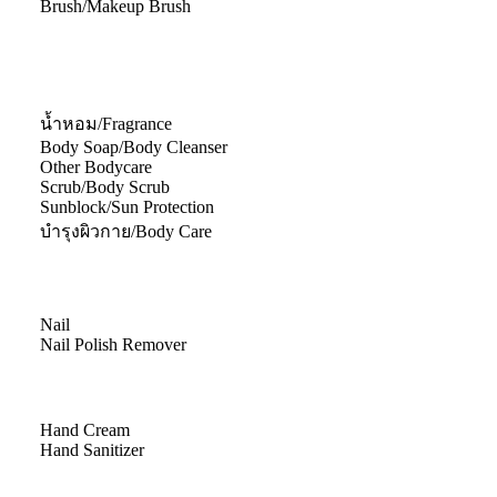
Brush/Makeup Brush
น้ำหอม/Fragrance
Body Soap/Body Cleanser
Other Bodycare
Scrub/Body Scrub
Sunblock/Sun Protection
บำรุงผิวกาย/Body Care
Nail
Nail Polish Remover
Hand Cream
Hand Sanitizer