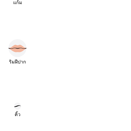
แก้ม
ริมฝีปาก
คิ้ว