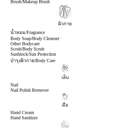
Brush/Makeup Brush
ผิวกาย
น้ำหอม/Fragrance
Body Soap/Body Cleanser
Other Bodycare
Scrub/Body Scrub
Sunblock/Sun Protection
บำรุงผิวกาย/Body Care
เล็บ
Nail
Nail Polish Remover
มือ
Hand Cream
Hand Sanitizer