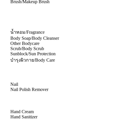
Brush/Makeup Brush
น้ำหอม/Fragrance
Body Soap/Body Cleanser
Other Bodycare
Scrub/Body Scrub
Sunblock/Sun Protection
บำรุงผิวกาย/Body Care
Nail
Nail Polish Remover
Hand Cream
Hand Sanitizer