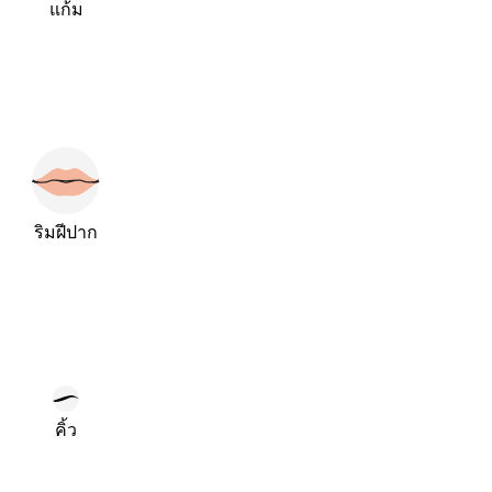
แก้ม
ริมฝีปาก
คิ้ว