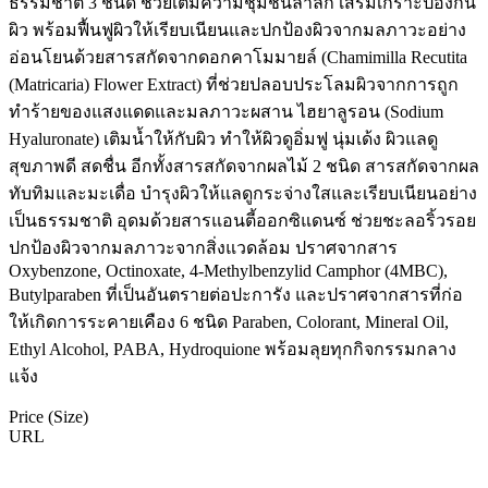
ธรรมชาติ 3 ชนิด ช่วยเติมความชุ่มชื้นล้ำลึก เสริมเกราะป้องกัน
ผิว พร้อมฟื้นฟูผิวให้เรียบเนียนและปกป้องผิวจากมลภาวะอย่าง
อ่อนโยนด้วยสารสกัดจากดอกคาโมมายล์ (Chamimilla Recutita
(Matricaria) Flower Extract) ที่ช่วยปลอบประโลมผิวจากการถูก
ทำร้ายของแสงแดดและมลภาวะผสาน ไฮยาลูรอน (Sodium
Hyaluronate) เติมน้ำให้กับผิว ทำให้ผิวดูอิ่มฟู นุ่มเด้ง ผิวแลดู
สุขภาพดี สดชื่น อีกทั้งสารสกัดจากผลไม้ 2 ชนิด สารสกัดจากผล
ทับทิมและมะเดื่อ บำรุงผิวให้แลดูกระจ่างใสและเรียบเนียนอย่าง
เป็นธรรมชาติ อุดมด้วยสารแอนตี้ออกซิแดนซ์ ช่วยชะลอริ้วรอย
ปกป้องผิวจากมลภาวะจากสิ่งแวดล้อม ปราศจากสาร
Oxybenzone, Octinoxate, 4-Methylbenzylid Camphor (4MBC),
Butylparaben ที่เป็นอันตรายต่อปะการัง และปราศจากสารที่ก่อ
ให้เกิดการระคายเคือง 6 ชนิด Paraben, Colorant, Mineral Oil,
Ethyl Alcohol, PABA, Hydroquione พร้อมลุยทุกกิจกรรมกลาง
แจ้ง
Price (Size)
URL