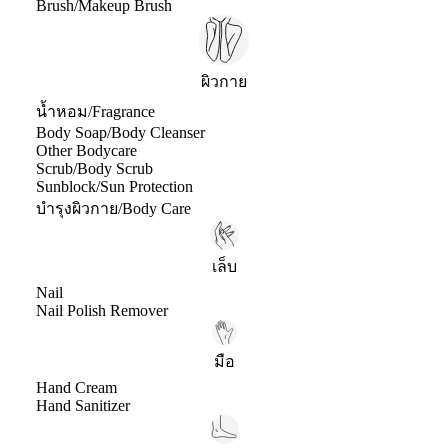
Brush/Makeup Brush
ผิวกาย
น้ำหอม/Fragrance
Body Soap/Body Cleanser
Other Bodycare
Scrub/Body Scrub
Sunblock/Sun Protection
บำรุงผิวกาย/Body Care
เล็บ
Nail
Nail Polish Remover
มือ
Hand Cream
Hand Sanitizer