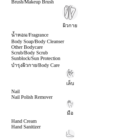
Brush/Makeup Brush
ผิวกาย
น้ำหอม/Fragrance
Body Soap/Body Cleanser
Other Bodycare
Scrub/Body Scrub
Sunblock/Sun Protection
บำรุงผิวกาย/Body Care
เล็บ
Nail
Nail Polish Remover
มือ
Hand Cream
Hand Sanitizer