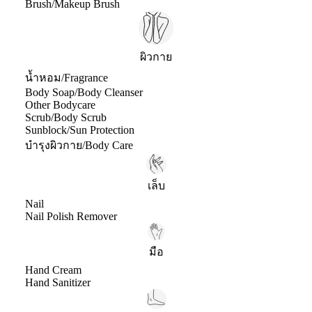
Brush/Makeup Brush
ผิวกาย
น้ำหอม/Fragrance
Body Soap/Body Cleanser
Other Bodycare
Scrub/Body Scrub
Sunblock/Sun Protection
บำรุงผิวกาย/Body Care
เล็บ
Nail
Nail Polish Remover
มือ
Hand Cream
Hand Sanitizer