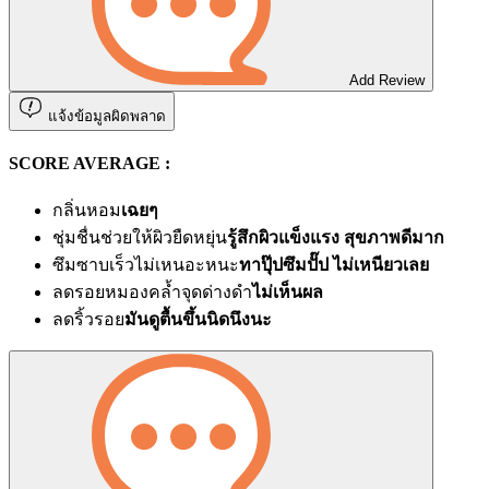
Add Review
แจ้งข้อมูลผิดพลาด
SCORE AVERAGE :
กลิ่นหอม
เฉยๆ
ชุ่มชื่นช่วยให้ผิวยืดหยุ่น
รู้สึกผิวแข็งแรง สุขภาพดีมาก
ซึมซาบเร็วไม่เหนอะหนะ
ทาปุ๊ปซึมปั๊ป ไม่เหนียวเลย
ลดรอยหมองคล้ำจุดด่างดำ
ไม่เห็นผล
ลดริ้วรอย
มันดูตื้นขึ้นนิดนึงนะ