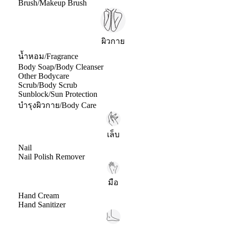
Brush/Makeup Brush
ผิวกาย
น้ำหอม/Fragrance
Body Soap/Body Cleanser
Other Bodycare
Scrub/Body Scrub
Sunblock/Sun Protection
บำรุงผิวกาย/Body Care
เล็บ
Nail
Nail Polish Remover
มือ
Hand Cream
Hand Sanitizer