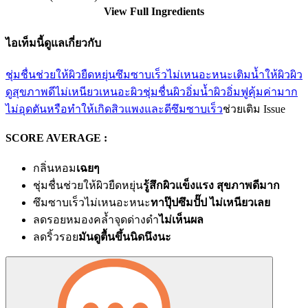
View Full Ingredients
ไอเท็มนี้ดูแลเกี่ยวกับ
ชุ่มชื่นช่วยให้ผิวยืดหยุ่น
ซึมซาบเร็วไม่เหนอะหนะ
เติมน้ำให้ผิว
ผิว
ดูสุขภาพดี
ไม่เหนียวเหนอะ
ผิวชุ่มชื่น
ผิวอิ่มน้ำ
ผิวอิ่มฟู
คุ้มค่ามาก
ไม่อุดตันหรือทำให้เกิดสิว
แพงและดี
ซึมซาบเร็ว
ช่วยเติม Issue
SCORE AVERAGE :
กลิ่นหอม
เฉยๆ
ชุ่มชื่นช่วยให้ผิวยืดหยุ่น
รู้สึกผิวแข็งแรง สุขภาพดีมาก
ซึมซาบเร็วไม่เหนอะหนะ
ทาปุ๊ปซึมปั๊ป ไม่เหนียวเลย
ลดรอยหมองคล้ำจุดด่างดำ
ไม่เห็นผล
ลดริ้วรอย
มันดูตื้นขึ้นนิดนึงนะ