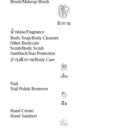
Brush/Makeup Brush
ผิวกาย
น้ำหอม/Fragrance
Body Soap/Body Cleanser
Other Bodycare
Scrub/Body Scrub
Sunblock/Sun Protection
บำรุงผิวกาย/Body Care
เล็บ
Nail
Nail Polish Remover
มือ
Hand Cream
Hand Sanitizer