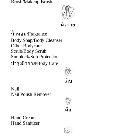
Brush/Makeup Brush
ผิวกาย
น้ำหอม/Fragrance
Body Soap/Body Cleanser
Other Bodycare
Scrub/Body Scrub
Sunblock/Sun Protection
บำรุงผิวกาย/Body Care
เล็บ
Nail
Nail Polish Remover
มือ
Hand Cream
Hand Sanitizer