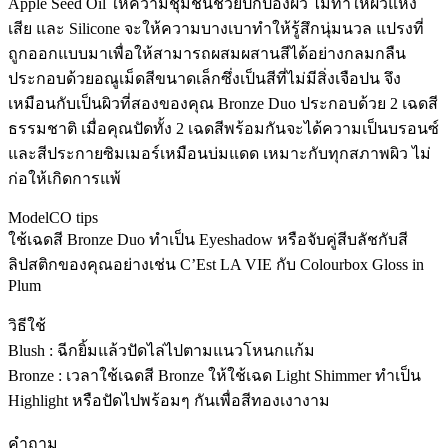
Apple Seed Oil ให้ความชุ่มชื่นช่วยปกป้องผิว ไม่ทำให้ผิวแห้ง
เสีย และ Silicone จะให้ความบางเบาทำให้รู้สึกนุ่มนวล แปรงที่
ถูกออกแบบมาเพื่อให้สามารถผสมผสานสีได้อย่างกลมกลืน
ประกอบด้วยอณูเม็ดสีขนาดเล็กซึ่งเป็นสีที่ไม่มีสิ่งเจือปน จึง
เหมือนกับเป็นผิวที่สองของคุณ Bronze Duo ประกอบด้วย 2 เฉดสี
ธรรมชาติ เมื่อคุณปัดทั้ง 2 เฉดสีพร้อมกันจะได้ความเป็นบรอนซ์
และสีประกายซิมเมอร์เหมือนบ่มแดด เหมาะกับทุกสภาพผิว ไม่
ก่อให้เกิดการแพ้
ModelCO tips
ใช้เฉดสี Bronze Duo ทำเป็น Eyeshadow หรือจับคู่สีบลัชกับสี
ลิปสติกของคุณอย่างเช่น C’Est LA VIE กับ Colourbox Gloss in
Plum
วิธีใช้
Blush : ฉีกยิ้มแล้วปัดไล่ไปตามแนวโหนกแก้ม
Bronze : เวลาใช้เฉดสี Bronze ให้ใช้เฉด Light Shimmer ทำเป็น
Highlight หรือปัดไปพร้อมๆ กันเพื่อสีทองเงางาม
คำถาม