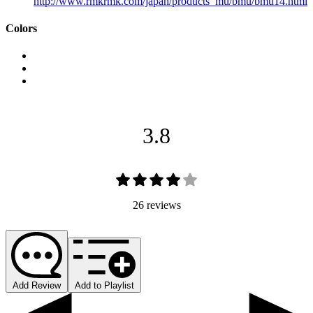
http://www.rmkrmk.com/japan/products_mu/bmu/bmu14.html
Colors
3.8
26 reviews
Add Review
Add to Playlist