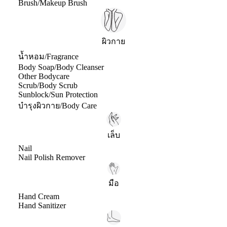
Brush/Makeup Brush
ผิวกาย
น้ำหอม/Fragrance
Body Soap/Body Cleanser
Other Bodycare
Scrub/Body Scrub
Sunblock/Sun Protection
บำรุงผิวกาย/Body Care
เล็บ
Nail
Nail Polish Remover
มือ
Hand Cream
Hand Sanitizer