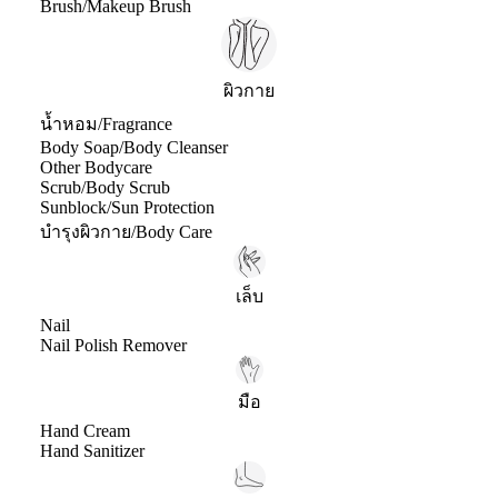
Brush/Makeup Brush
ผิวกาย
น้ำหอม/Fragrance
Body Soap/Body Cleanser
Other Bodycare
Scrub/Body Scrub
Sunblock/Sun Protection
บำรุงผิวกาย/Body Care
เล็บ
Nail
Nail Polish Remover
มือ
Hand Cream
Hand Sanitizer