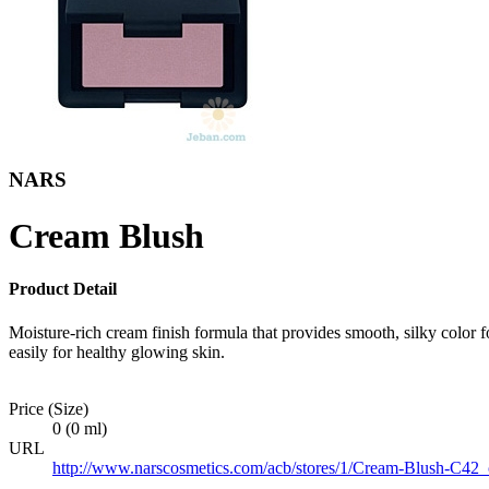
NARS
Cream Blush
Product Detail
Moisture-rich cream finish formula that provides smooth, silky color f
easily for healthy glowing skin.
Price (Size)
0 (0 ml)
URL
http://www.narscosmetics.com/acb/stores/1/Cream-Blush-C42_