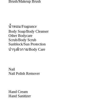
Brush/Makeup Brush
น้ำหอม/Fragrance
Body Soap/Body Cleanser
Other Bodycare
Scrub/Body Scrub
Sunblock/Sun Protection
บำรุงผิวกาย/Body Care
Nail
Nail Polish Remover
Hand Cream
Hand Sanitizer