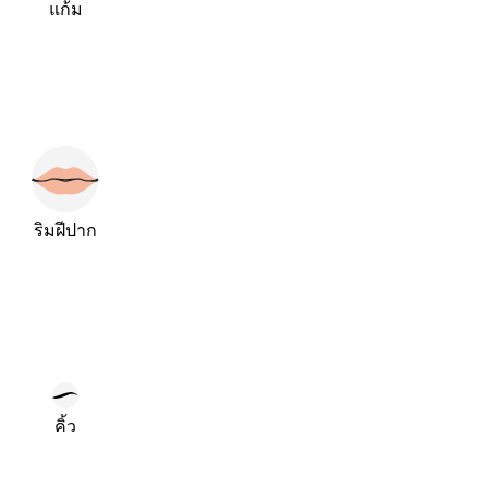
แก้ม
ริมฝีปาก
คิ้ว