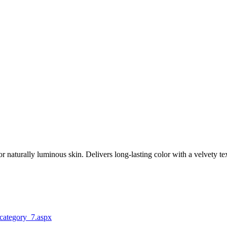
or naturally luminous skin. Delivers long-lasting color with a velvety t
category_7.aspx