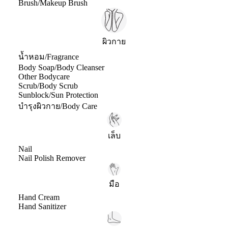
Brush/Makeup Brush
ผิวกาย
น้ำหอม/Fragrance
Body Soap/Body Cleanser
Other Bodycare
Scrub/Body Scrub
Sunblock/Sun Protection
บำรุงผิวกาย/Body Care
เล็บ
Nail
Nail Polish Remover
มือ
Hand Cream
Hand Sanitizer