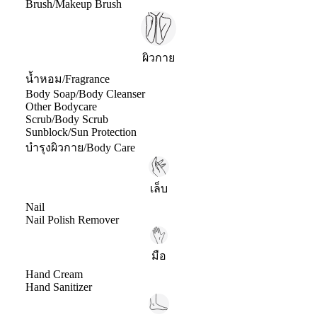
Brush/Makeup Brush
ผิวกาย
น้ำหอม/Fragrance
Body Soap/Body Cleanser
Other Bodycare
Scrub/Body Scrub
Sunblock/Sun Protection
บำรุงผิวกาย/Body Care
เล็บ
Nail
Nail Polish Remover
มือ
Hand Cream
Hand Sanitizer