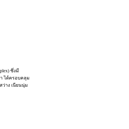
ex) ซึ่งมี
น้ำ ได้ครอบคลุม
สว่าง เนียนนุ่ม