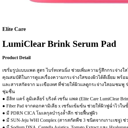
Elite Care
LumiClear Brink Serum Pad
Product Detail
เซรั่มรูปแบบแพด สูตร ไบร์ทเทนนิ่ง ช่วยเพิ่มความรู้สึกกระจ่างใส
คุณสมบัติในการดูแลเรื่องความกระจ่างใสของผิวได้ดีเยี่ยม พร้อม
และสารสกัดจาก มะเขือเทศ ที่ช่วยให้ผิวแลดูกระจ่างใสอมชมพู ร่วมกั
ชุ่มชื่น
● อีลิท แคร์ ลูมิเคลียร์ บริงค์ เซรั่ม แพด (Elite Care LumiClear Br
● Fiber Pad จากดอกคามิเลีย x เซรั่มเข้มข้น ช่วยให้ผิวฟูฉ่ำไวในข
● มี PDRN CICA โมเลกุลบำรุงล้ำลึก ช่วยฟื้นฟูผิว
● มี SUN-Jeju WHI Complex (สารสกัดพืช 3 ชนิดจากเกาะเชจู) ช่ว
● มี Sodium DNA, Centella Asiatica, Tomato Extract และ Hyalurona