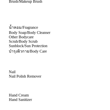
Brush/Makeup Brush
น้ำหอม/Fragrance
Body Soap/Body Cleanser
Other Bodycare
Scrub/Body Scrub
Sunblock/Sun Protection
บำรุงผิวกาย/Body Care
Nail
Nail Polish Remover
Hand Cream
Hand Sanitizer