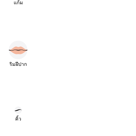
แก้ม
ริมฝีปาก
คิ้ว