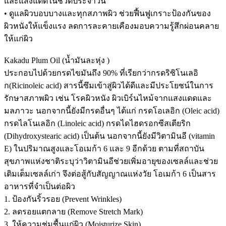
และแสงแดดในชีวิตประจำวัน
• ดูแลผิวบอบบางและทุกสภาพผิว ช่วยฟื้นฟูเกราะป้องกันของ
ผิวหนังให้แข็งแรง ลดการละคายเคืองมอบความรู้สึกผ่อนคลาย
ให้แก่ผิว
Kakadu Plum Oil (น้ำมันละหุ่ง )
ประกอบไปด้วยกรดไขมันถึง 90% ที่เรียกว่ากรดริซิโนเลอิ
ก(Ricinoleic acid) สารนี้ซึมเข้าสู่ผิวได้ดีและมีประโยชน์ในการ
รักษาสภาพผิว เช่น โรคผิวหนัง ผิวเบิร์นไหม้จากแสงแดดและ
มลภาวะ นอกจากนี้ยังมีกรดอื่นๆ ได้แก่ กรดโอเลอิก (Oleic acid)
กรดไลโนเลอิก (Linoleic acid) กรดไดไฮดรอกซีสเตียริก
(Dihydroxystearic acid) เป็นต้น นอกจากนี้ยังมีวิตามินอี (vitamin
E) ในปริมาณสูงและโอเมก้า 6 และ 9 อีกด้วย ตามที่สถาบัน
สุขภาพแห่งชาติระบุว่าวิตามินอีช่วยเพิ่มอายุของเซลล์และช่วย
เติมเต็มเซลล์เก่า จึงต่อสู้กับสัญญาณแห่งวัย โอเมก้า 6 เป็นสาร
อาหารที่จำเป็นต่อผิว
1. ป้องกันริ้วรอย (Prevent Wrinkles)
2. ลดรอยแตกลาย (Remove Stretch Mark)
3. ให้ความชุ่มชื้นแก่ผิว (Moisturize Skin)