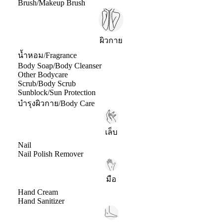
Brush/Makeup Brush
ผิวกาย
น้ำหอม/Fragrance
Body Soap/Body Cleanser
Other Bodycare
Scrub/Body Scrub
Sunblock/Sun Protection
บำรุงผิวกาย/Body Care
เล็บ
Nail
Nail Polish Remover
มือ
Hand Cream
Hand Sanitizer