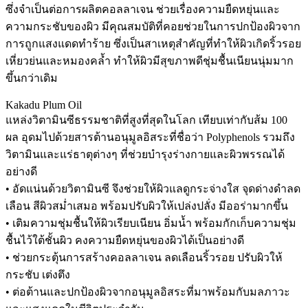
ซึ่งจำเป็นต่อการผลิตคอลลาเจน ช่วยเรื่องความยืดหยุ่นและ
ความกระชับของผิว มีคุณสมบัติที่คอยช่วยในการปกป้องผิวจาก
การถูกแสงแดดทำร้าย ซึ่งเป็นสาเหตุสำคัญที่ทำให้ผิวเกิดริ้วรอย
เหี่ยวย่นและหมองคล้ำ ทำให้ผิวมีสุขภาพดีชุ่มชื้นเนียนนุ่มมาก
ขึ้นกว่าเดิม
Kakadu Plum Oil
แหล่งวิตามินซีธรรมชาติที่สูงที่สุดในโลก เทียบเท่ากับส้ม 100
ผล อุดมไปด้วยสารต้านอนุมูลอิสระที่ชื่อว่า Polyphenols รวมถึง
วิตามินและแร่ธาตุต่างๆ ที่ช่วยบำรุงร่างกายและผิวพรรณได้
อย่างดี
• อัดแน่นด้วยวิตามินซี จึงช่วยให้ผิวแลดูกระจ่างใส จุดด่างดำลด
เลือน สีผิวสม่ำเสมอ พร้อมปรับผิวให้เปล่งปลั่ง มีออร่ามากขึ้น
• เติมความชุ่มชื้นให้ผิวเรียบเนียน อิ่มน้ำ พร้อมกักเก็บความชุ่ม
ชื้นไว้ใต้ชั้นผิว คงความยืดหยุ่นของผิวได้เป็นอย่างดี
• ช่วยกระตุ้นการสร้างคอลลาเจน ลดเลือนริ้วรอย ปรับผิวให้
กระชับ เต่งตึง
• ต่อต้านและปกป้องผิวจากอนุมูลอิสระที่มาพร้อมกับมลภาวะ