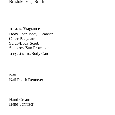
Brush/Makeup Brush
น้ำหอม/Fragrance
Body Soap/Body Cleanser
Other Bodycare
Scrub/Body Scrub
Sunblock/Sun Protection
บำรุงผิวกาย/Body Care
Nail
Nail Polish Remover
Hand Cream
Hand Sanitizer