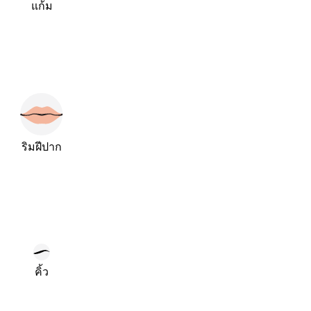
แก้ม
ริมฝีปาก
คิ้ว