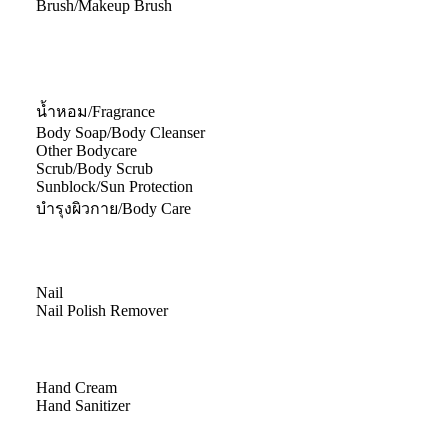
Brush/Makeup Brush
น้ำหอม/Fragrance
Body Soap/Body Cleanser
Other Bodycare
Scrub/Body Scrub
Sunblock/Sun Protection
บำรุงผิวกาย/Body Care
Nail
Nail Polish Remover
Hand Cream
Hand Sanitizer