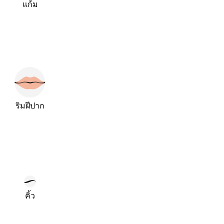
แก้ม
ริมฝีปาก
คิ้ว