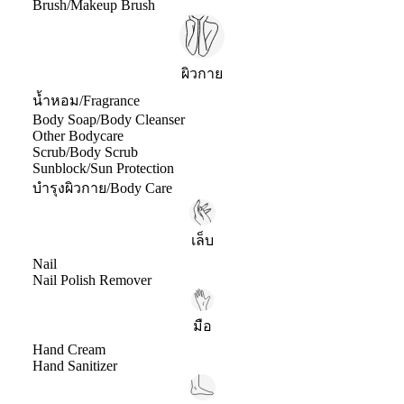
Brush/Makeup Brush
ผิวกาย
น้ำหอม/Fragrance
Body Soap/Body Cleanser
Other Bodycare
Scrub/Body Scrub
Sunblock/Sun Protection
บำรุงผิวกาย/Body Care
เล็บ
Nail
Nail Polish Remover
มือ
Hand Cream
Hand Sanitizer