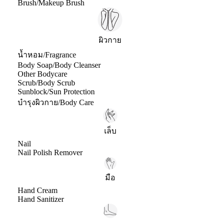
Brush/Makeup Brush
ผิวกาย
น้ำหอม/Fragrance
Body Soap/Body Cleanser
Other Bodycare
Scrub/Body Scrub
Sunblock/Sun Protection
บำรุงผิวกาย/Body Care
เล็บ
Nail
Nail Polish Remover
มือ
Hand Cream
Hand Sanitizer