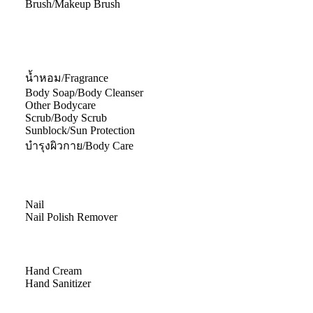
Brush/Makeup Brush
น้ำหอม/Fragrance
Body Soap/Body Cleanser
Other Bodycare
Scrub/Body Scrub
Sunblock/Sun Protection
บำรุงผิวกาย/Body Care
Nail
Nail Polish Remover
Hand Cream
Hand Sanitizer