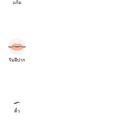
แก้ม
ริมฝีปาก
คิ้ว