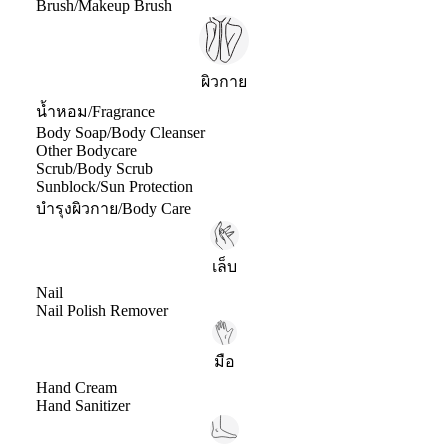
Brush/Makeup Brush
ผิวกาย
น้ำหอม/Fragrance
Body Soap/Body Cleanser
Other Bodycare
Scrub/Body Scrub
Sunblock/Sun Protection
บำรุงผิวกาย/Body Care
เล็บ
Nail
Nail Polish Remover
มือ
Hand Cream
Hand Sanitizer