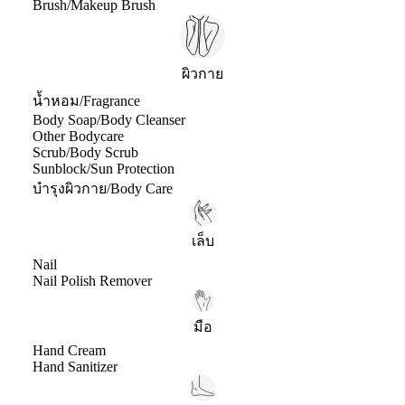
Brush/Makeup Brush
ผิวกาย
น้ำหอม/Fragrance
Body Soap/Body Cleanser
Other Bodycare
Scrub/Body Scrub
Sunblock/Sun Protection
บำรุงผิวกาย/Body Care
เล็บ
Nail
Nail Polish Remover
มือ
Hand Cream
Hand Sanitizer