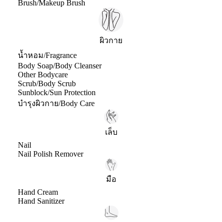
Brush/Makeup Brush
ผิวกาย
น้ำหอม/Fragrance
Body Soap/Body Cleanser
Other Bodycare
Scrub/Body Scrub
Sunblock/Sun Protection
บำรุงผิวกาย/Body Care
เล็บ
Nail
Nail Polish Remover
มือ
Hand Cream
Hand Sanitizer