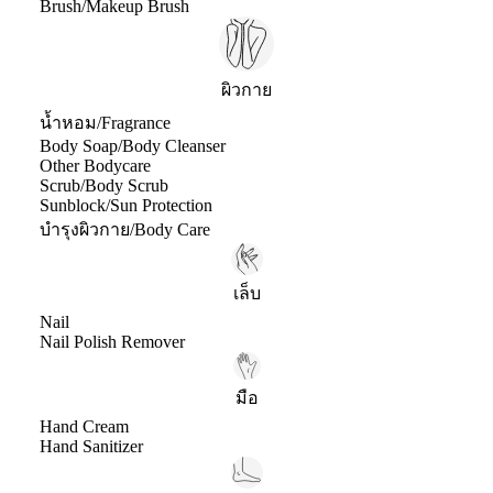
Brush/Makeup Brush
ผิวกาย
น้ำหอม/Fragrance
Body Soap/Body Cleanser
Other Bodycare
Scrub/Body Scrub
Sunblock/Sun Protection
บำรุงผิวกาย/Body Care
เล็บ
Nail
Nail Polish Remover
มือ
Hand Cream
Hand Sanitizer