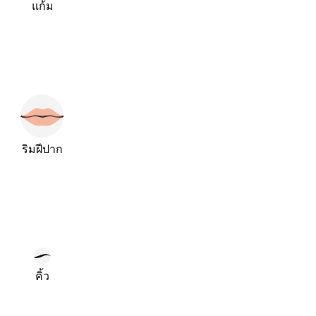
แก้ม
ริมฝีปาก
คิ้ว