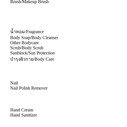
Brush/Makeup Brush
น้ำหอม/Fragrance
Body Soap/Body Cleanser
Other Bodycare
Scrub/Body Scrub
Sunblock/Sun Protection
บำรุงผิวกาย/Body Care
Nail
Nail Polish Remover
Hand Cream
Hand Sanitizer