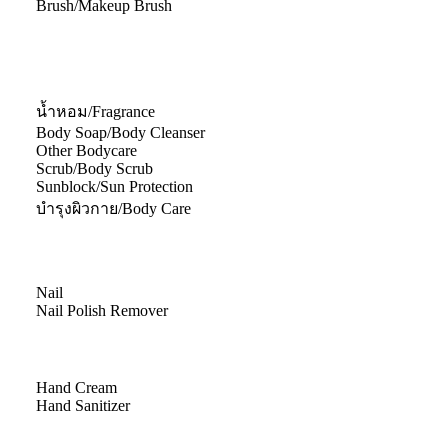
Brush/Makeup Brush
น้ำหอม/Fragrance
Body Soap/Body Cleanser
Other Bodycare
Scrub/Body Scrub
Sunblock/Sun Protection
บำรุงผิวกาย/Body Care
Nail
Nail Polish Remover
Hand Cream
Hand Sanitizer