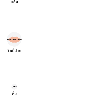
แก้ม
ริมฝีปาก
คิ้ว