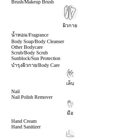
Brush/Makeup Brush
ผิวกาย
น้ำหอม/Fragrance
Body Soap/Body Cleanser
Other Bodycare
Scrub/Body Scrub
Sunblock/Sun Protection
บำรุงผิวกาย/Body Care
เล็บ
Nail
Nail Polish Remover
มือ
Hand Cream
Hand Sanitizer