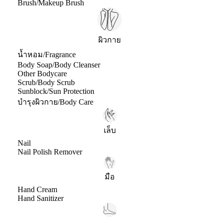
Brush/Makeup Brush
ผิวกาย
น้ำหอม/Fragrance
Body Soap/Body Cleanser
Other Bodycare
Scrub/Body Scrub
Sunblock/Sun Protection
บำรุงผิวกาย/Body Care
เล็บ
Nail
Nail Polish Remover
มือ
Hand Cream
Hand Sanitizer