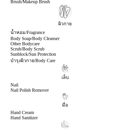
Brush/Makeup Brush
ผิวกาย
น้ำหอม/Fragrance
Body Soap/Body Cleanser
Other Bodycare
Scrub/Body Scrub
Sunblock/Sun Protection
บำรุงผิวกาย/Body Care
เล็บ
Nail
Nail Polish Remover
มือ
Hand Cream
Hand Sanitizer