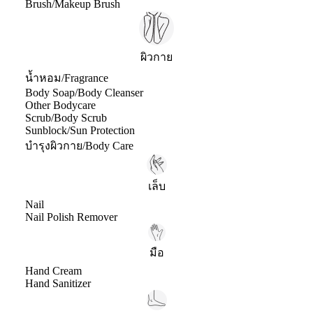
Brush/Makeup Brush
ผิวกาย
น้ำหอม/Fragrance
Body Soap/Body Cleanser
Other Bodycare
Scrub/Body Scrub
Sunblock/Sun Protection
บำรุงผิวกาย/Body Care
เล็บ
Nail
Nail Polish Remover
มือ
Hand Cream
Hand Sanitizer