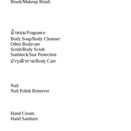
Brush/Makeup Brush
น้ำหอม/Fragrance
Body Soap/Body Cleanser
Other Bodycare
Scrub/Body Scrub
Sunblock/Sun Protection
บำรุงผิวกาย/Body Care
Nail
Nail Polish Remover
Hand Cream
Hand Sanitizer