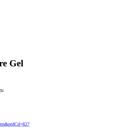
re Gel
ุบ
=form&prdCd=827