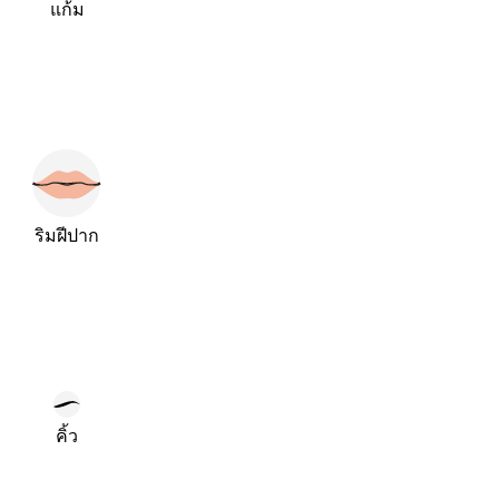
แก้ม
ริมฝีปาก
คิ้ว