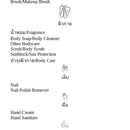
Brush/Makeup Brush
ผิวกาย
น้ำหอม/Fragrance
Body Soap/Body Cleanser
Other Bodycare
Scrub/Body Scrub
Sunblock/Sun Protection
บำรุงผิวกาย/Body Care
เล็บ
Nail
Nail Polish Remover
มือ
Hand Cream
Hand Sanitizer