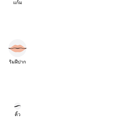
แก้ม
ริมฝีปาก
คิ้ว