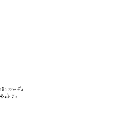
ถึง 72% ซึ่ง
ื่นล้ำลึก