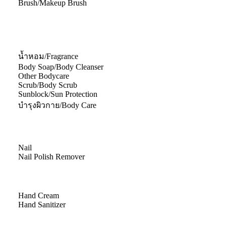
Brush/Makeup Brush
น้ำหอม/Fragrance
Body Soap/Body Cleanser
Other Bodycare
Scrub/Body Scrub
Sunblock/Sun Protection
บำรุงผิวกาย/Body Care
Nail
Nail Polish Remover
Hand Cream
Hand Sanitizer