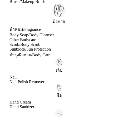
Brush/Makeup Brush
ผิวกาย
น้ำหอม/Fragrance
Body Soap/Body Cleanser
Other Bodycare
Scrub/Body Scrub
Sunblock/Sun Protection
บำรุงผิวกาย/Body Care
เล็บ
Nail
Nail Polish Remover
มือ
Hand Cream
Hand Sanitizer