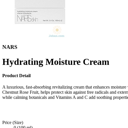
NARS
Hydrating Moisture Cream
Product Detail
A luxurious, fast-absorbing revitalizing cream that enhances moistur
Chestnut Rose Fruit, helps protect skin against free radicals and extern
while calming botanicals and Vitamins A and C add soothing propertie
Price (Size)
0 (100 ml)