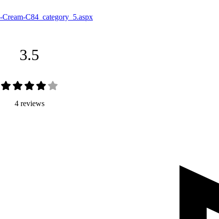
re-Cream-C84_category_5.aspx
3.5
4 reviews