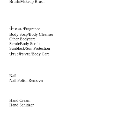
Brush/Makeup Brush
น้ำหอม/Fragrance
Body Soap/Body Cleanser
Other Bodycare
Scrub/Body Scrub
Sunblock/Sun Protection
บำรุงผิวกาย/Body Care
Nail
Nail Polish Remover
Hand Cream
Hand Sanitizer