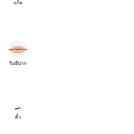
แก้ม
ริมฝีปาก
คิ้ว